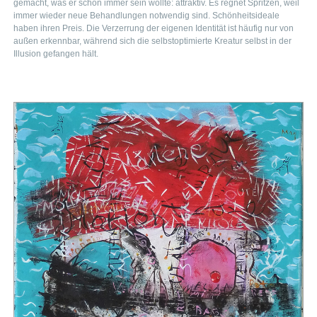
gemacht, was er schon immer sein wollte: attraktiv. Es regnet Spritzen, weil
immer wieder neue Behandlungen notwendig sind. Schönheitsideale
haben ihren Preis. Die Verzerrung der eigenen Identität ist häufig nur von
außen erkennbar, während sich die selbstoptimierte Kreatur selbst in der
Illusion gefangen hält.