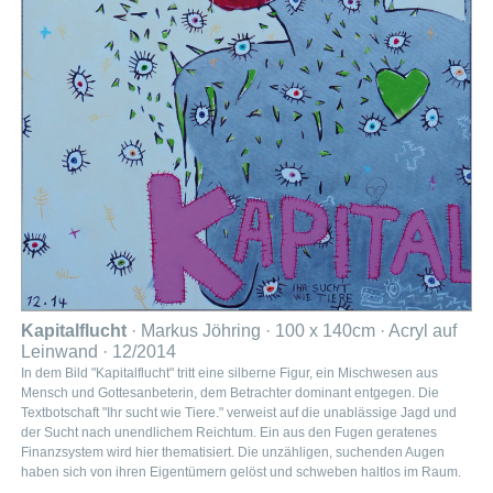
Kapitalflucht
· Markus Jöhring · 100 x 140cm · Acryl auf
Leinwand · 12/2014
In dem Bild "Kapitalflucht" tritt eine silberne Figur, ein Mischwesen aus
Mensch und Gottesanbeterin, dem Betrachter dominant entgegen. Die
Textbotschaft "Ihr sucht wie Tiere." verweist auf die unablässige Jagd und
der Sucht nach unendlichem Reichtum. Ein aus den Fugen geratenes
Finanzsystem wird hier thematisiert. Die unzähligen, suchenden Augen
haben sich von ihren Eigentümern gelöst und schweben haltlos im Raum.