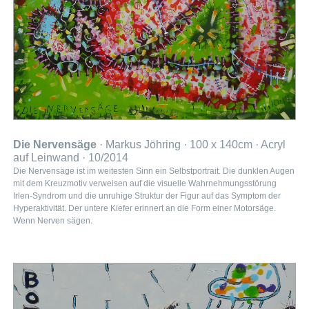
Die Nervensäge
· Markus Jöhring · 100 x 140cm · Acryl
auf Leinwand · 10/2014
Die Nervensäge ist im weitesten Sinn ein Selbstportrait. Die dunklen Augen
mit dem Kreuzmotiv verweisen auf die visuelle Wahrnehmungsstörung
Irlen-Syndrom und die unruhige Struktur der Figur auf das Symptom der
Hyperaktivität. Der untere Kiefer erinnert an die Form einer Motorsäge.
Wenn Nerven sägen.