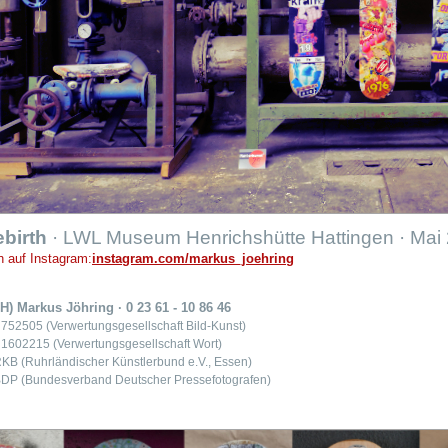
birth
· LWL Museum Henrichshütte Hattingen · Mai
 auf Instagram:
instagram.com/markus_joehring
FH) Markus Jöhring · 0 23 61 - 10 86 46
: 752505 (Verwertungsgesellschaft Bild-Kunst)
: 1602215 (Verwertungsgesellschaft Wort)
 RKB (Ruhrländischer Künstlerbund e.V., Essen)
 BDP (Bundesverband Deutscher Pressefotografen)