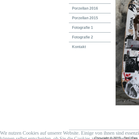
Porzellan 2016
Porzellan 2015
Fotografie 1
Fotografie 2
Kontakt
Wir nutzen Cookies auf unserer Website. Einige von ihnen sind essenzi
können selbst entscheiden, ob Sie die Cookies zulassen möchten. Bitte
Copyright © 2015 · Dipl.-Des