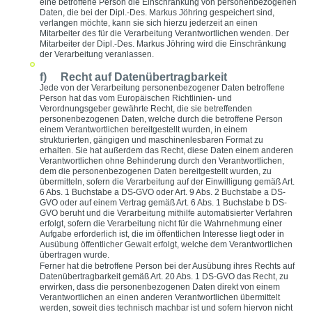
eine betroffene Person die Einschränkung von personenbezogenen
Daten, die bei der Dipl.-Des. Markus Jöhring gespeichert sind,
verlangen möchte, kann sie sich hierzu jederzeit an einen
Mitarbeiter des für die Verarbeitung Verantwortlichen wenden. Der
Mitarbeiter der Dipl.-Des. Markus Jöhring wird die Einschränkung
der Verarbeitung veranlassen.
f) Recht auf Datenübertragbarkeit
Jede von der Verarbeitung personenbezogener Daten betroffene
Person hat das vom Europäischen Richtlinien- und
Verordnungsgeber gewährte Recht, die sie betreffenden
personenbezogenen Daten, welche durch die betroffene Person
einem Verantwortlichen bereitgestellt wurden, in einem
strukturierten, gängigen und maschinenlesbaren Format zu
erhalten. Sie hat außerdem das Recht, diese Daten einem anderen
Verantwortlichen ohne Behinderung durch den Verantwortlichen,
dem die personenbezogenen Daten bereitgestellt wurden, zu
übermitteln, sofern die Verarbeitung auf der Einwilligung gemäß Art.
6 Abs. 1 Buchstabe a DS-GVO oder Art. 9 Abs. 2 Buchstabe a DS-
GVO oder auf einem Vertrag gemäß Art. 6 Abs. 1 Buchstabe b DS-
GVO beruht und die Verarbeitung mithilfe automatisierter Verfahren
erfolgt, sofern die Verarbeitung nicht für die Wahrnehmung einer
Aufgabe erforderlich ist, die im öffentlichen Interesse liegt oder in
Ausübung öffentlicher Gewalt erfolgt, welche dem Verantwortlichen
übertragen wurde.
Ferner hat die betroffene Person bei der Ausübung ihres Rechts auf
Datenübertragbarkeit gemäß Art. 20 Abs. 1 DS-GVO das Recht, zu
erwirken, dass die personenbezogenen Daten direkt von einem
Verantwortlichen an einen anderen Verantwortlichen übermittelt
werden, soweit dies technisch machbar ist und sofern hiervon nicht