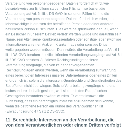
Verarbeitung von personenbezogenen Daten erforderlich wird, wie
beispielsweise zur Erfüllung steuerlicher Pflichten, so basiert die
Verarbeitung auf Art. 6 I lit. c DS-GVO. In seltenen Fällen könnte die
Verarbeitung von personenbezogenen Daten erforderlich werden, um
lebenswichtige Interessen der betroffenen Person oder einer anderen
natürlichen Person zu schützen. Dies wäre beispielsweise der Fall, wenn
ein Besucher in unserem Betrieb verletzt werden würde und daraufhin sein
Name, sein Alter, seine Krankenkassendaten oder sonstige lebenswichtige
Informationen an einen Arzt, ein Krankenhaus oder sonstige Dritte
weitergegeben werden müssten. Dann würde die Verarbeitung auf Art. 6 I
lit. d DS-GVO beruhen. Letztlich könnten Verarbeitungsvorgänge auf Art. 6 I
lit. f DS-GVO beruhen. Auf dieser Rechtsgrundlage basieren
Verarbeitungsvorgänge, die von keiner der vorgenannten
Rechtsgrundlagen erfasst werden, wenn die Verarbeitung zur Wahrung
eines berechtigten Interesses unseres Unternehmens oder eines Dritten
erforderlich ist, sofern die Interessen, Grundrechte und Grundfreiheiten des
Betroffenen nicht überwiegen. Solche Verarbeitungsvorgänge sind uns
insbesondere deshalb gestattet, weil sie durch den Europäischen
Gesetzgeber besonders erwähnt wurden. Er vertrat insoweit die
Auffassung, dass ein berechtigtes Interesse anzunehmen sein könnte,
wenn die betroffene Person ein Kunde des Verantwortlichen ist
(Erwägungsgrund 47 Satz 2 DS-GVO).
11. Berechtigte Interessen an der Verarbeitung, die
von dem Verantwortlichen oder einem Dritten verfolgt