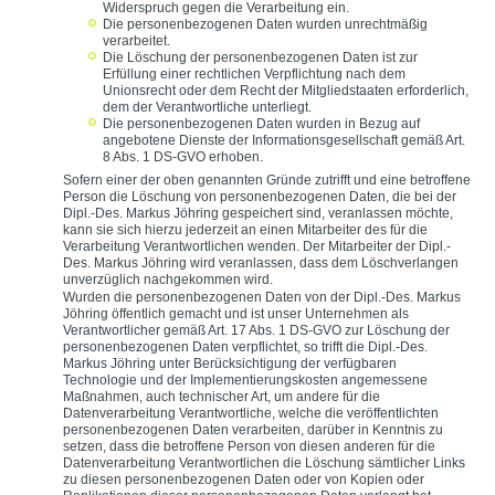
Widerspruch gegen die Verarbeitung ein.
Die personenbezogenen Daten wurden unrechtmäßig
verarbeitet.
Die Löschung der personenbezogenen Daten ist zur
Erfüllung einer rechtlichen Verpflichtung nach dem
Unionsrecht oder dem Recht der Mitgliedstaaten erforderlich,
dem der Verantwortliche unterliegt.
Die personenbezogenen Daten wurden in Bezug auf
angebotene Dienste der Informationsgesellschaft gemäß Art.
8 Abs. 1 DS-GVO erhoben.
Sofern einer der oben genannten Gründe zutrifft und eine betroffene
Person die Löschung von personenbezogenen Daten, die bei der
Dipl.-Des. Markus Jöhring gespeichert sind, veranlassen möchte,
kann sie sich hierzu jederzeit an einen Mitarbeiter des für die
Verarbeitung Verantwortlichen wenden. Der Mitarbeiter der Dipl.-
Des. Markus Jöhring wird veranlassen, dass dem Löschverlangen
unverzüglich nachgekommen wird.
Wurden die personenbezogenen Daten von der Dipl.-Des. Markus
Jöhring öffentlich gemacht und ist unser Unternehmen als
Verantwortlicher gemäß Art. 17 Abs. 1 DS-GVO zur Löschung der
personenbezogenen Daten verpflichtet, so trifft die Dipl.-Des.
Markus Jöhring unter Berücksichtigung der verfügbaren
Technologie und der Implementierungskosten angemessene
Maßnahmen, auch technischer Art, um andere für die
Datenverarbeitung Verantwortliche, welche die veröffentlichten
personenbezogenen Daten verarbeiten, darüber in Kenntnis zu
setzen, dass die betroffene Person von diesen anderen für die
Datenverarbeitung Verantwortlichen die Löschung sämtlicher Links
zu diesen personenbezogenen Daten oder von Kopien oder