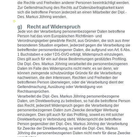
die Rechte und Freiheiten anderer Personen beeinträchtigt werden.
Zur Geltendmachung des Rechts auf Datenübertragbarkeit kann
sich die betroffene Person jederzeit an einen Mitarbeiter der Dipl.-
Des. Markus Jöhring wenden.
g) Recht auf Widerspruch
Jede von der Verarbeitung personenbezogener Daten betroffene
Person hat das vom Europäischen Richtlinien- und
Verordnungsgeber gewährte Recht, aus Gründen, die sich aus ihrer
besonderen Situation ergeben, jederzeit gegen die Verarbeitung sie
betreffender personenbezogener Daten, die aufgrund von Art. 6 Abs.
1 Buchstaben e oder f DS-GVO erfolgt, Widerspruch einzulegen.
Dies gilt auch für ein auf diese Bestimmungen gestütztes Profiling.
Die Dipl.-Des. Markus Jöhring verarbeitet die personenbezogenen
Daten im Falle des Widerspruchs nicht mehr, es sei denn, wir
können zwingende schutzwürdige Gründe für die Verarbeitung
nachweisen, die den Interessen, Rechten und Freiheiten der
betroffenen Person überwiegen, oder die Verarbeitung dient der
Geltendmachung, Ausübung oder Verteidigung von
Rechtsansprüchen.
Verarbeitet die Dipl.-Des. Markus Jöhring personenbezogene
Daten, um Direktwerbung zu betreiben, so hat die betroffene Person
das Recht, jederzeit Widerspruch gegen die Verarbeitung der
personenbezogenen Daten zum Zwecke derartiger Werbung
einzulegen. Dies gilt auch für das Profiling, soweit es mit solcher
Direktwerbung in Verbindung steht. Widerspricht die betroffene
Person gegenüber der Dipl.-Des. Markus Jöhring der Verarbeitung
für Zwecke der Direktwerbung, so wird die Dipl.-Des. Markus
Jöhring die personenbezogenen Daten nicht mehr für diese Zwecke