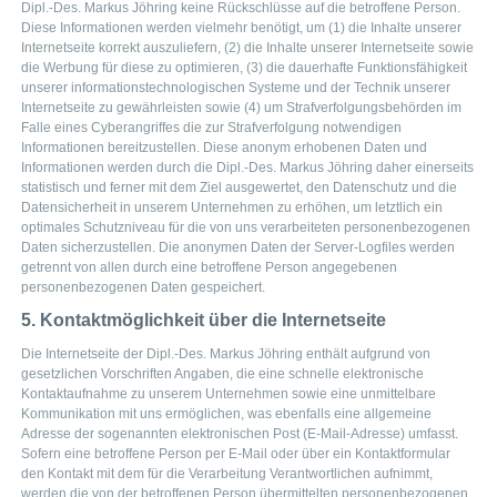
Dipl.-Des. Markus Jöhring keine Rückschlüsse auf die betroffene Person.
Diese Informationen werden vielmehr benötigt, um (1) die Inhalte unserer
Internetseite korrekt auszuliefern, (2) die Inhalte unserer Internetseite sowie
die Werbung für diese zu optimieren, (3) die dauerhafte Funktionsfähigkeit
unserer informationstechnologischen Systeme und der Technik unserer
Internetseite zu gewährleisten sowie (4) um Strafverfolgungsbehörden im
Falle eines Cyberangriffes die zur Strafverfolgung notwendigen
Informationen bereitzustellen. Diese anonym erhobenen Daten und
Informationen werden durch die Dipl.-Des. Markus Jöhring daher einerseits
statistisch und ferner mit dem Ziel ausgewertet, den Datenschutz und die
Datensicherheit in unserem Unternehmen zu erhöhen, um letztlich ein
optimales Schutzniveau für die von uns verarbeiteten personenbezogenen
Daten sicherzustellen. Die anonymen Daten der Server-Logfiles werden
getrennt von allen durch eine betroffene Person angegebenen
personenbezogenen Daten gespeichert.
5. Kontaktmöglichkeit über die Internetseite
Die Internetseite der Dipl.-Des. Markus Jöhring enthält aufgrund von
gesetzlichen Vorschriften Angaben, die eine schnelle elektronische
Kontaktaufnahme zu unserem Unternehmen sowie eine unmittelbare
Kommunikation mit uns ermöglichen, was ebenfalls eine allgemeine
Adresse der sogenannten elektronischen Post (E-Mail-Adresse) umfasst.
Sofern eine betroffene Person per E-Mail oder über ein Kontaktformular
den Kontakt mit dem für die Verarbeitung Verantwortlichen aufnimmt,
werden die von der betroffenen Person übermittelten personenbezogenen