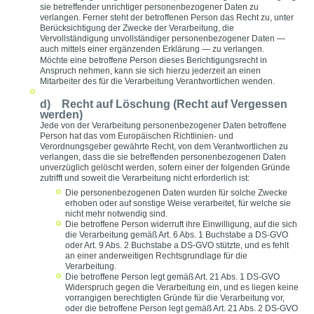
sie betreffender unrichtiger personenbezogener Daten zu
verlangen. Ferner steht der betroffenen Person das Recht zu, unter
Berücksichtigung der Zwecke der Verarbeitung, die
Vervollständigung unvollständiger personenbezogener Daten —
auch mittels einer ergänzenden Erklärung — zu verlangen.
Möchte eine betroffene Person dieses Berichtigungsrecht in
Anspruch nehmen, kann sie sich hierzu jederzeit an einen
Mitarbeiter des für die Verarbeitung Verantwortlichen wenden.
d) Recht auf Löschung (Recht auf Vergessen
werden)
Jede von der Verarbeitung personenbezogener Daten betroffene
Person hat das vom Europäischen Richtlinien- und
Verordnungsgeber gewährte Recht, von dem Verantwortlichen zu
verlangen, dass die sie betreffenden personenbezogenen Daten
unverzüglich gelöscht werden, sofern einer der folgenden Gründe
zutrifft und soweit die Verarbeitung nicht erforderlich ist:
Die personenbezogenen Daten wurden für solche Zwecke
erhoben oder auf sonstige Weise verarbeitet, für welche sie
nicht mehr notwendig sind.
Die betroffene Person widerruft ihre Einwilligung, auf die sich
die Verarbeitung gemäß Art. 6 Abs. 1 Buchstabe a DS-GVO
oder Art. 9 Abs. 2 Buchstabe a DS-GVO stützte, und es fehlt
an einer anderweitigen Rechtsgrundlage für die
Verarbeitung.
Die betroffene Person legt gemäß Art. 21 Abs. 1 DS-GVO
Widerspruch gegen die Verarbeitung ein, und es liegen keine
vorrangigen berechtigten Gründe für die Verarbeitung vor,
oder die betroffene Person legt gemäß Art. 21 Abs. 2 DS-GVO