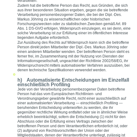
verarbeiten.
Zudem hat die betroffene Person das Recht, aus Gründen, die sich
aus ihrer besonderen Situation ergeben, gegen die sie betreffende
Verarbeitung personenbezogener Daten, die bei der Dipl.-Des.
Markus Jöhring zu wissenschaftlichen oder historischen
Forschungszwecken oder zu statistischen Zwecken gemäß Art. 89
Abs. 1 DS-GVO erfolgen, Widerspruch einzulegen, es sei denn, eine
solche Verarbeitung ist zur Erfüllung einer im öffentlichen Interesse
liegenden Aufgabe erforderlich.
Zur Ausübung des Rechts auf Widerspruch kann sich die betroffene
Person direkt jeden Mitarbeiter der Dipl.-Des. Markus Jöhring oder
einen anderen Mitarbeiter wenden. Der betroffenen Person steht es
ferner frei, im Zusammenhang mit der Nutzung von Diensten der
Informationsgesellschaft, ungeachtet der Richtlinie 2002/58/EG, ihr
Widerspruchsrecht mittels automatisierter Verfahren auszuüben, bei
denen technische Spezifikationen verwendet werden.
h) Automatisierte Entscheidungen im Einzelfall
einschließlich Profiling
Jede von der Verarbeitung personenbezogener Daten betroffene
Person hat das vom Europäischen Richtlinien- und
Verordnungsgeber gewährte Recht, nicht einer ausschließlich auf
einer automatisierten Verarbeitung — einschließlich Profiling —
beruhenden Entscheidung unterworfen zu werden, die ihr
gegenüber rechtliche Wirkung entfaltet oder sie in ähnlicher Weise
erheblich beeinträchtigt, sofern die Entscheidung (1) nicht für den
Abschluss oder die Erfüllung eines Vertrags zwischen der
betroffenen Person und dem Verantwortlichen erforderlich ist, oder
(2) aufgrund von Rechtsvorschriften der Union oder der
Mitgliedstaaten, denen der Verantwortliche unterliegt, zulässig ist