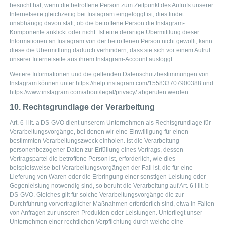
besucht hat, wenn die betroffene Person zum Zeitpunkt des Aufrufs unserer
Internetseite gleichzeitig bei Instagram eingeloggt ist; dies findet
unabhängig davon statt, ob die betroffene Person die Instagram-
Komponente anklickt oder nicht. Ist eine derartige Übermittlung dieser
Informationen an Instagram von der betroffenen Person nicht gewollt, kann
diese die Übermittlung dadurch verhindern, dass sie sich vor einem Aufruf
unserer Internetseite aus ihrem Instagram-Account ausloggt.
Weitere Informationen und die geltenden Datenschutzbestimmungen von
Instagram können unter https://help.instagram.com/155833707900388 und
https://www.instagram.com/about/legal/privacy/ abgerufen werden.
10. Rechtsgrundlage der Verarbeitung
Art. 6 I lit. a DS-GVO dient unserem Unternehmen als Rechtsgrundlage für
Verarbeitungsvorgänge, bei denen wir eine Einwilligung für einen
bestimmten Verarbeitungszweck einholen. Ist die Verarbeitung
personenbezogener Daten zur Erfüllung eines Vertrags, dessen
Vertragspartei die betroffene Person ist, erforderlich, wie dies
beispielsweise bei Verarbeitungsvorgängen der Fall ist, die für eine
Lieferung von Waren oder die Erbringung einer sonstigen Leistung oder
Gegenleistung notwendig sind, so beruht die Verarbeitung auf Art. 6 I lit. b
DS-GVO. Gleiches gilt für solche Verarbeitungsvorgänge die zur
Durchführung vorvertraglicher Maßnahmen erforderlich sind, etwa in Fällen
von Anfragen zur unseren Produkten oder Leistungen. Unterliegt unser
Unternehmen einer rechtlichen Verpflichtung durch welche eine