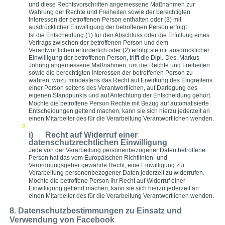
und diese Rechtsvorschriften angemessene Maßnahmen zur
Wahrung der Rechte und Freiheiten sowie der berechtigten
Interessen der betroffenen Person enthalten oder (3) mit
ausdrücklicher Einwilligung der betroffenen Person erfolgt.
Ist die Entscheidung (1) für den Abschluss oder die Erfüllung eines
Vertrags zwischen der betroffenen Person und dem
Verantwortlichen erforderlich oder (2) erfolgt sie mit ausdrücklicher
Einwilligung der betroffenen Person, trifft die Dipl.-Des. Markus
Jöhring angemessene Maßnahmen, um die Rechte und Freiheiten
sowie die berechtigten Interessen der betroffenen Person zu
wahren, wozu mindestens das Recht auf Erwirkung des Eingreifens
einer Person seitens des Verantwortlichen, auf Darlegung des
eigenen Standpunkts und auf Anfechtung der Entscheidung gehört.
Möchte die betroffene Person Rechte mit Bezug auf automatisierte
Entscheidungen geltend machen, kann sie sich hierzu jederzeit an
einen Mitarbeiter des für die Verarbeitung Verantwortlichen wenden.
i) Recht auf Widerruf einer
datenschutzrechtlichen Einwilligung
Jede von der Verarbeitung personenbezogener Daten betroffene
Person hat das vom Europäischen Richtlinien- und
Verordnungsgeber gewährte Recht, eine Einwilligung zur
Verarbeitung personenbezogener Daten jederzeit zu widerrufen.
Möchte die betroffene Person ihr Recht auf Widerruf einer
Einwilligung geltend machen, kann sie sich hierzu jederzeit an
einen Mitarbeiter des für die Verarbeitung Verantwortlichen wenden.
8. Datenschutzbestimmungen zu Einsatz und
Verwendung von Facebook