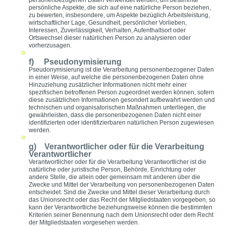
personenbezogenen Daten verwendet werden, um bestimmte
persönliche Aspekte, die sich auf eine natürliche Person beziehen,
zu bewerten, insbesondere, um Aspekte bezüglich Arbeitsleistung,
wirtschaftlicher Lage, Gesundheit, persönlicher Vorlieben,
Interessen, Zuverlässigkeit, Verhalten, Aufenthaltsort oder
Ortswechsel dieser natürlichen Person zu analysieren oder
vorherzusagen.
f) Pseudonymisierung
Pseudonymisierung ist die Verarbeitung personenbezogener Daten
in einer Weise, auf welche die personenbezogenen Daten ohne
Hinzuziehung zusätzlicher Informationen nicht mehr einer
spezifischen betroffenen Person zugeordnet werden können, sofern
diese zusätzlichen Informationen gesondert aufbewahrt werden und
technischen und organisatorischen Maßnahmen unterliegen, die
gewährleisten, dass die personenbezogenen Daten nicht einer
identifizierten oder identifizierbaren natürlichen Person zugewiesen
werden.
g) Verantwortlicher oder für die Verarbeitung
Verantwortlicher
Verantwortlicher oder für die Verarbeitung Verantwortlicher ist die
natürliche oder juristische Person, Behörde, Einrichtung oder
andere Stelle, die allein oder gemeinsam mit anderen über die
Zwecke und Mittel der Verarbeitung von personenbezogenen Daten
entscheidet. Sind die Zwecke und Mittel dieser Verarbeitung durch
das Unionsrecht oder das Recht der Mitgliedstaaten vorgegeben, so
kann der Verantwortliche beziehungsweise können die bestimmten
Kriterien seiner Benennung nach dem Unionsrecht oder dem Recht
der Mitgliedstaaten vorgesehen werden.