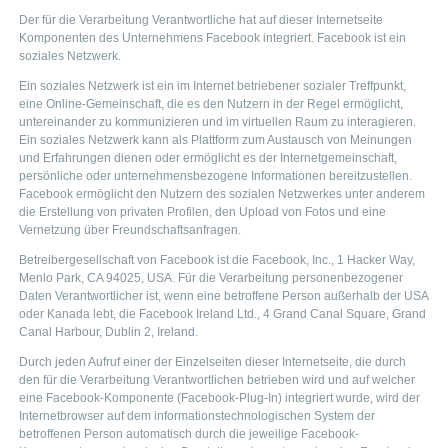
Der für die Verarbeitung Verantwortliche hat auf dieser Internetseite
Komponenten des Unternehmens Facebook integriert. Facebook ist ein
soziales Netzwerk.
Ein soziales Netzwerk ist ein im Internet betriebener sozialer Treffpunkt,
eine Online-Gemeinschaft, die es den Nutzern in der Regel ermöglicht,
untereinander zu kommunizieren und im virtuellen Raum zu interagieren.
Ein soziales Netzwerk kann als Plattform zum Austausch von Meinungen
und Erfahrungen dienen oder ermöglicht es der Internetgemeinschaft,
persönliche oder unternehmensbezogene Informationen bereitzustellen.
Facebook ermöglicht den Nutzern des sozialen Netzwerkes unter anderem
die Erstellung von privaten Profilen, den Upload von Fotos und eine
Vernetzung über Freundschaftsanfragen.
Betreibergesellschaft von Facebook ist die Facebook, Inc., 1 Hacker Way,
Menlo Park, CA 94025, USA. Für die Verarbeitung personenbezogener
Daten Verantwortlicher ist, wenn eine betroffene Person außerhalb der USA
oder Kanada lebt, die Facebook Ireland Ltd., 4 Grand Canal Square, Grand
Canal Harbour, Dublin 2, Ireland.
Durch jeden Aufruf einer der Einzelseiten dieser Internetseite, die durch
den für die Verarbeitung Verantwortlichen betrieben wird und auf welcher
eine Facebook-Komponente (Facebook-Plug-In) integriert wurde, wird der
Internetbrowser auf dem informationstechnologischen System der
betroffenen Person automatisch durch die jeweilige Facebook-