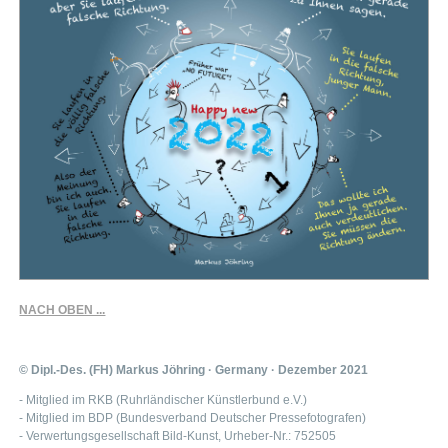
NACH OBEN ...
© Dipl.-Des. (FH) Markus Jöhring · Germany · Dezember 2021
- Mitglied im RKB (Ruhrländischer Künstlerbund e.V.)
- Mitglied im BDP (Bundesverband Deutscher Pressefotografen)
- Verwertungsgesellschaft Bild-Kunst, Urheber-Nr.: 752505