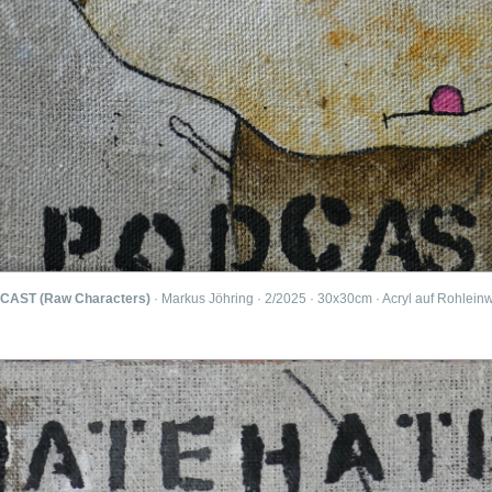
AST (Raw Characters)
· Markus Jöhring · 2/2025 · 30x30cm · Acryl auf Rohlei