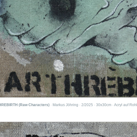
REBIRTH (Raw Characters)
· Markus Jöhring · 2/2025 · 30x30cm · Acryl auf Ro