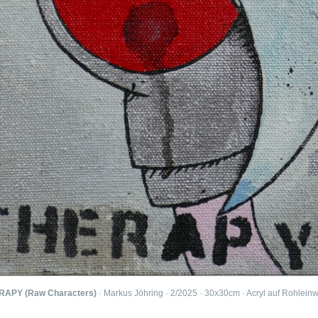
RAPY (Raw Characters)
· Markus Jöhring · 2/2025 · 30x30cm · Acryl auf Rohlein