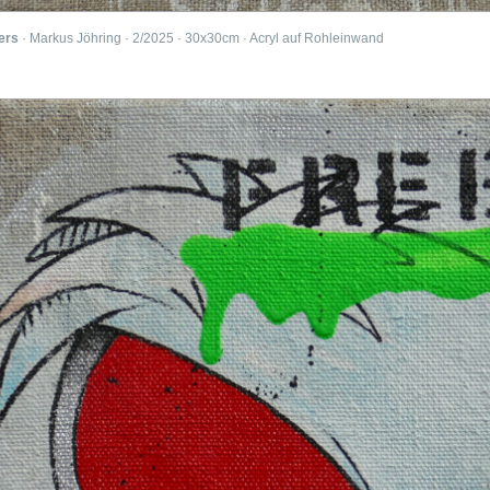
ers
· Markus Jöhring · 2/2025 · 30x30cm · Acryl auf Rohleinwand